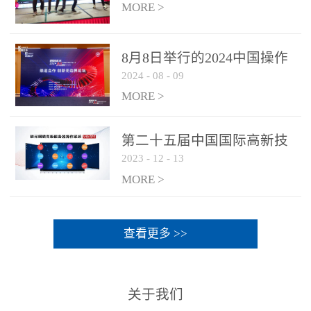
MORE >
8月8日举行的2024中国操作
2024
-
08
-
09
系统产业大会渠道论坛，科
网通荣获区域营销优质伙伴
MORE >
奖
第二十五届中国国际高新技
2023
-
12
-
13
术成果交易会 银河麒麟高级
服务器操作系统荣获 “优秀
MORE >
产品奖”
查看更多 >>
关于我们