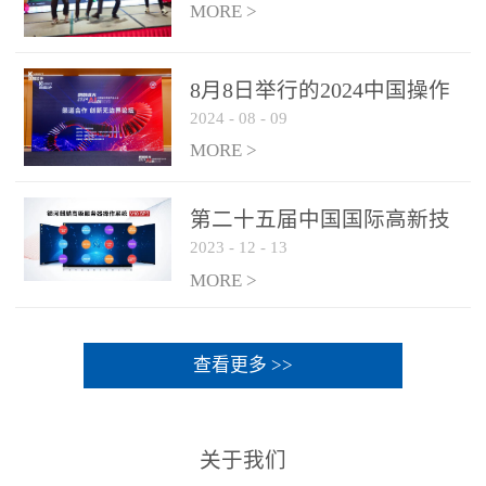
MORE >
8月8日举行的2024中国操作
2024
-
08
-
09
系统产业大会渠道论坛，科
网通荣获区域营销优质伙伴
MORE >
奖
第二十五届中国国际高新技
2023
-
12
-
13
术成果交易会 银河麒麟高级
服务器操作系统荣获 “优秀
MORE >
产品奖”
查看更多 >>
关于我们