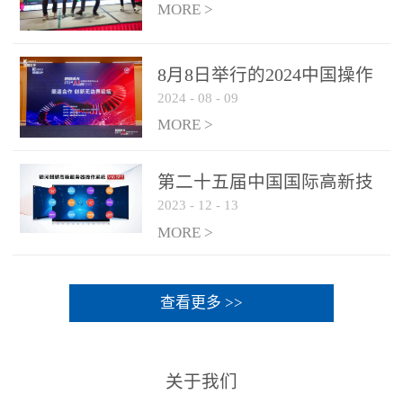
MORE >
8月8日举行的2024中国操作
2024
-
08
-
09
系统产业大会渠道论坛，科
网通荣获区域营销优质伙伴
MORE >
奖
第二十五届中国国际高新技
2023
-
12
-
13
术成果交易会 银河麒麟高级
服务器操作系统荣获 “优秀
MORE >
产品奖”
查看更多 >>
关于我们