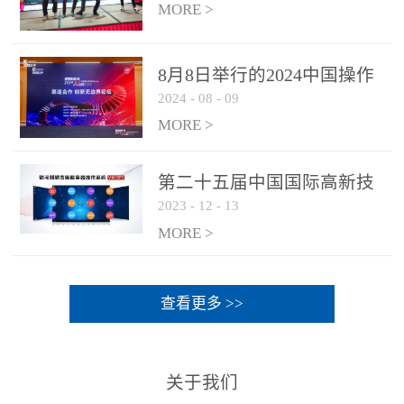
MORE >
8月8日举行的2024中国操作
2024
-
08
-
09
系统产业大会渠道论坛，科
网通荣获区域营销优质伙伴
MORE >
奖
第二十五届中国国际高新技
2023
-
12
-
13
术成果交易会 银河麒麟高级
服务器操作系统荣获 “优秀
MORE >
产品奖”
查看更多 >>
关于我们