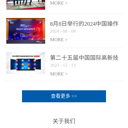
MORE >
8月8日举行的2024中国操作
2024
-
08
-
09
系统产业大会渠道论坛，科
网通荣获区域营销优质伙伴
MORE >
奖
第二十五届中国国际高新技
2023
-
12
-
13
术成果交易会 银河麒麟高级
服务器操作系统荣获 “优秀
MORE >
产品奖”
查看更多 >>
关于我们