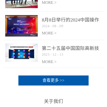
MORE >
8月8日举行的2024中国操作
2024
-
08
-
09
系统产业大会渠道论坛，科
网通荣获区域营销优质伙伴
MORE >
奖
第二十五届中国国际高新技
2023
-
12
-
13
术成果交易会 银河麒麟高级
服务器操作系统荣获 “优秀
MORE >
产品奖”
查看更多 >>
关于我们