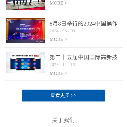
MORE >
8月8日举行的2024中国操作
2024
-
08
-
09
系统产业大会渠道论坛，科
网通荣获区域营销优质伙伴
MORE >
奖
第二十五届中国国际高新技
2023
-
12
-
13
术成果交易会 银河麒麟高级
服务器操作系统荣获 “优秀
MORE >
产品奖”
查看更多 >>
关于我们