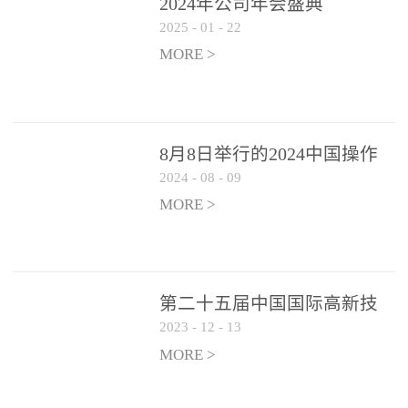
2024年公司年会盛典
2025
-
01
-
22
MORE >
8月8日举行的2024中国操作
2024
-
08
-
09
系统产业大会渠道论坛，科
网通荣获区域营销优质伙伴
MORE >
奖
第二十五届中国国际高新技
2023
-
12
-
13
术成果交易会 银河麒麟高级
服务器操作系统荣获 “优秀
MORE >
产品奖”