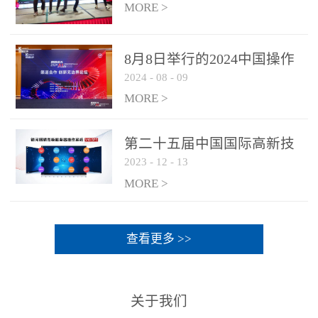
MORE >
8月8日举行的2024中国操作
2024
-
08
-
09
系统产业大会渠道论坛，科
网通荣获区域营销优质伙伴
MORE >
奖
第二十五届中国国际高新技
2023
-
12
-
13
术成果交易会 银河麒麟高级
服务器操作系统荣获 “优秀
MORE >
产品奖”
查看更多 >>
关于我们