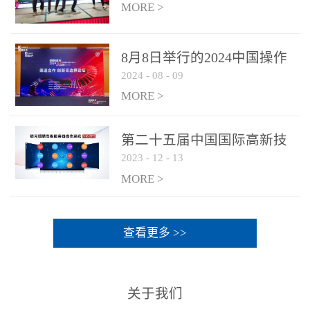
MORE >
8月8日举行的2024中国操作
2024
-
08
-
09
系统产业大会渠道论坛，科
网通荣获区域营销优质伙伴
MORE >
奖
第二十五届中国国际高新技
2023
-
12
-
13
术成果交易会 银河麒麟高级
服务器操作系统荣获 “优秀
MORE >
产品奖”
查看更多 >>
关于我们