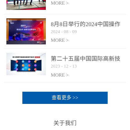
MORE >
8月8日举行的2024中国操作
2024
-
08
-
09
系统产业大会渠道论坛，科
网通荣获区域营销优质伙伴
MORE >
奖
第二十五届中国国际高新技
2023
-
12
-
13
术成果交易会 银河麒麟高级
服务器操作系统荣获 “优秀
MORE >
产品奖”
查看更多 >>
关于我们