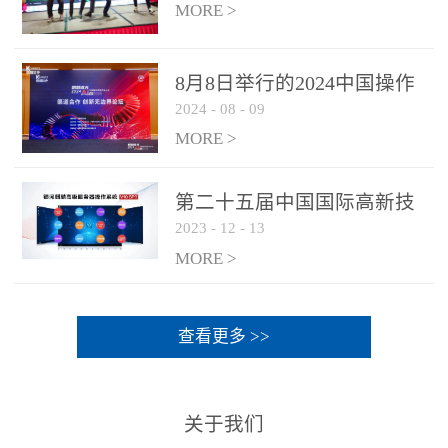
MORE >
8月8日举行的2024中国操作
2024
-
08
-
09
系统产业大会渠道论坛，科
网通荣获区域营销优质伙伴
MORE >
奖
第二十五届中国国际高新技
2023
-
12
-
13
术成果交易会 银河麒麟高级
服务器操作系统荣获 “优秀
MORE >
产品奖”
查看更多 >>
关于我们