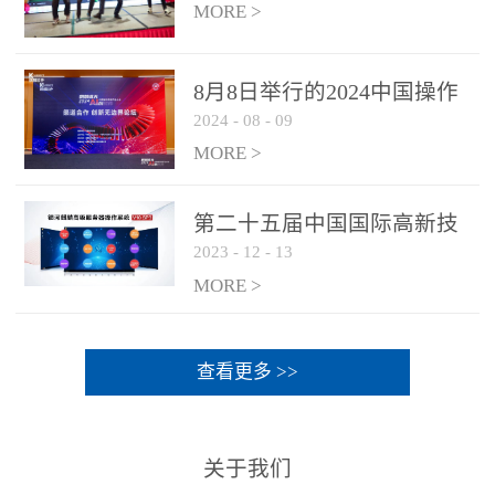
MORE >
8月8日举行的2024中国操作
2024
-
08
-
09
系统产业大会渠道论坛，科
网通荣获区域营销优质伙伴
MORE >
奖
第二十五届中国国际高新技
2023
-
12
-
13
术成果交易会 银河麒麟高级
服务器操作系统荣获 “优秀
MORE >
产品奖”
查看更多 >>
关于我们