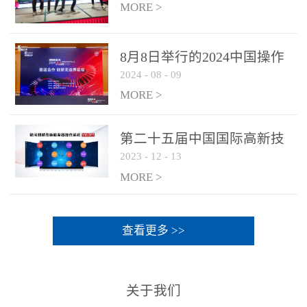
MORE >
8月8日举行的2024中国操作
2024
-
08
-
09
系统产业大会渠道论坛，科
网通荣获区域营销优质伙伴
MORE >
奖
第二十五届中国国际高新技
2023
-
12
-
13
术成果交易会 银河麒麟高级
服务器操作系统荣获 “优秀
MORE >
产品奖”
查看更多 >>
关于我们