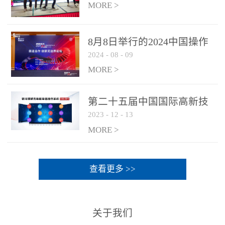
MORE >
8月8日举行的2024中国操作
2024
-
08
-
09
系统产业大会渠道论坛，科
网通荣获区域营销优质伙伴
MORE >
奖
第二十五届中国国际高新技
2023
-
12
-
13
术成果交易会 银河麒麟高级
服务器操作系统荣获 “优秀
MORE >
产品奖”
查看更多 >>
关于我们