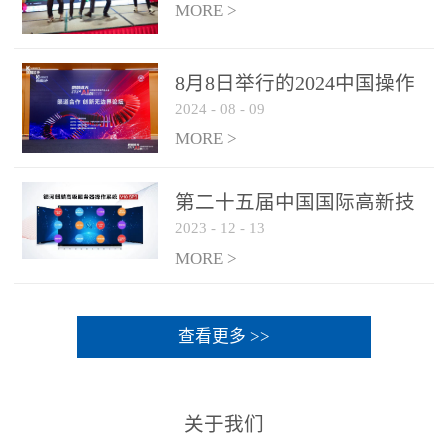
MORE >
8月8日举行的2024中国操作
2024
-
08
-
09
系统产业大会渠道论坛，科
网通荣获区域营销优质伙伴
MORE >
奖
第二十五届中国国际高新技
2023
-
12
-
13
术成果交易会 银河麒麟高级
服务器操作系统荣获 “优秀
MORE >
产品奖”
查看更多 >>
关于我们