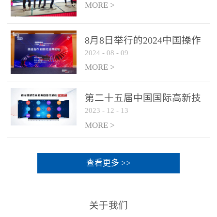
MORE >
8月8日举行的2024中国操作
2024
-
08
-
09
系统产业大会渠道论坛，科
网通荣获区域营销优质伙伴
MORE >
奖
第二十五届中国国际高新技
2023
-
12
-
13
术成果交易会 银河麒麟高级
服务器操作系统荣获 “优秀
MORE >
产品奖”
查看更多 >>
关于我们