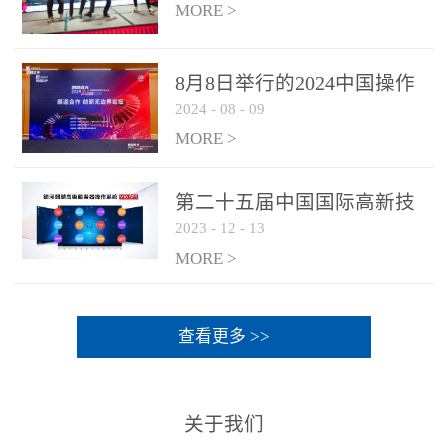
MORE >
8月8日举行的2024中国操作
2024
-
08
-
09
系统产业大会渠道论坛，科
网通荣获区域营销优质伙伴
MORE >
奖
第二十五届中国国际高新技
2023
-
12
-
13
术成果交易会 银河麒麟高级
服务器操作系统荣获 “优秀
MORE >
产品奖”
查看更多 >>
关于我们