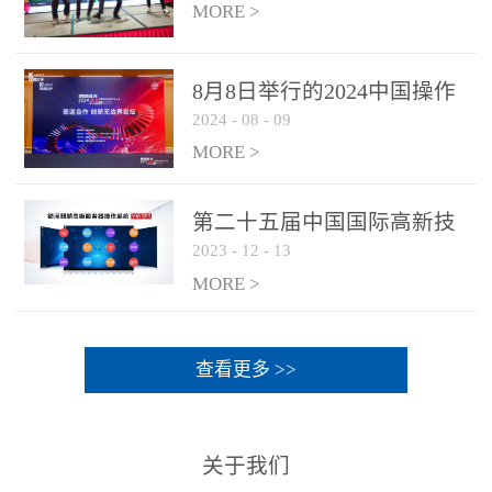
MORE >
8月8日举行的2024中国操作
2024
-
08
-
09
系统产业大会渠道论坛，科
网通荣获区域营销优质伙伴
MORE >
奖
第二十五届中国国际高新技
2023
-
12
-
13
术成果交易会 银河麒麟高级
服务器操作系统荣获 “优秀
MORE >
产品奖”
查看更多 >>
关于我们