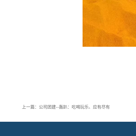
上一篇：
公司团建--轰趴：吃喝玩乐、应有尽有