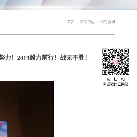
首页
→
关于我们
→
公司新闻
首页
→
新闻中心
→
公司新闻
努力！2019毅力前行！战无不胜！
亲，扫一扫
浏览微信云网站