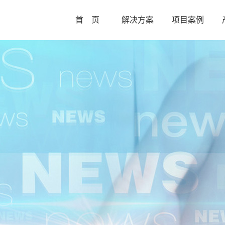
首 页
解决方案
项目案例