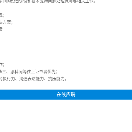
期间的设备调试和技术支持问题处理保障等相关工作。
理；
决方案；
案
作；
为、华三、思科同等往上证书者优先；
的执行力、沟通表达能力、抗压能力。
在线应聘