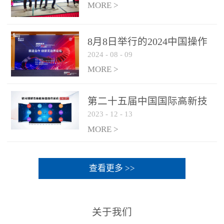
MORE >
8月8日举行的2024中国操作
2024
-
08
-
09
系统产业大会渠道论坛，科
网通荣获区域营销优质伙伴
MORE >
奖
第二十五届中国国际高新技
2023
-
12
-
13
术成果交易会 银河麒麟高级
服务器操作系统荣获 “优秀
MORE >
产品奖”
查看更多 >>
关于我们