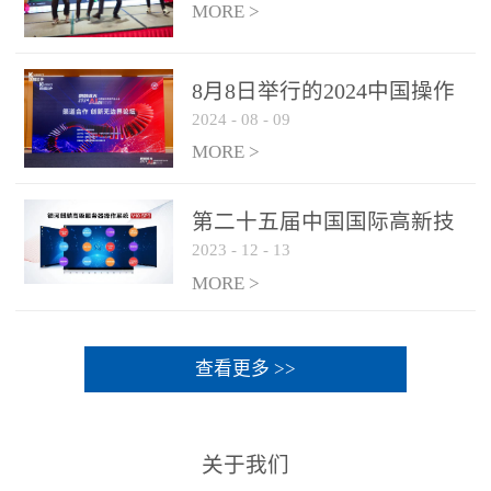
MORE >
8月8日举行的2024中国操作
2024
-
08
-
09
系统产业大会渠道论坛，科
网通荣获区域营销优质伙伴
MORE >
奖
第二十五届中国国际高新技
2023
-
12
-
13
术成果交易会 银河麒麟高级
服务器操作系统荣获 “优秀
MORE >
产品奖”
查看更多 >>
关于我们