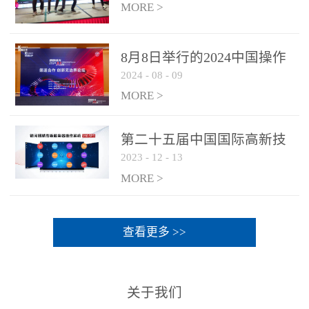
MORE >
8月8日举行的2024中国操作
2024
-
08
-
09
系统产业大会渠道论坛，科
网通荣获区域营销优质伙伴
MORE >
奖
第二十五届中国国际高新技
2023
-
12
-
13
术成果交易会 银河麒麟高级
服务器操作系统荣获 “优秀
MORE >
产品奖”
查看更多 >>
关于我们