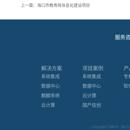
上一篇：
海口市教育局信息化建设项目
服务
解决方案
项目案例
产
系统集成
系统集成
专
数据中心
数据中心
软
麒麟系统
云计算
云计算
国产信创
Copyright ©20019 