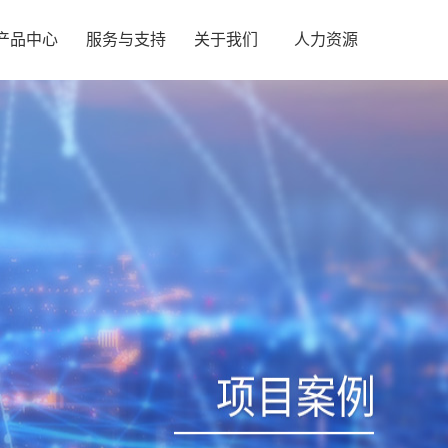
产品中心
服务与支持
关于我们
人力资源