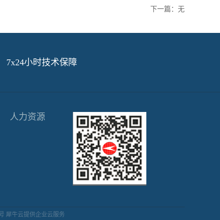
下一篇：无
7x24小时技术保障
人力资源
7号
犀牛云提供企业云服务