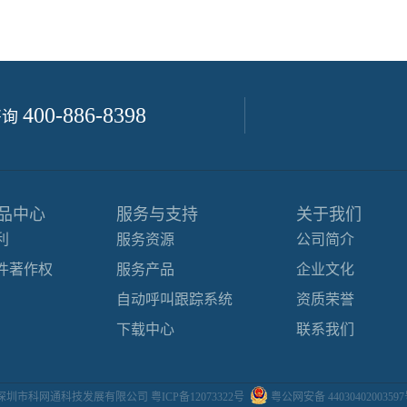
400-886-8398
咨询
品中心
服务与支持
关于我们
利
服务资源
公司简介
件著作权
服务产品
企业文化
自动呼叫跟踪系统
资质荣誉
下载中心
联系我们
- 2022 深圳市科网通科技发展有限公司
粤ICP备12073322号
粤公网安备 4403040200359