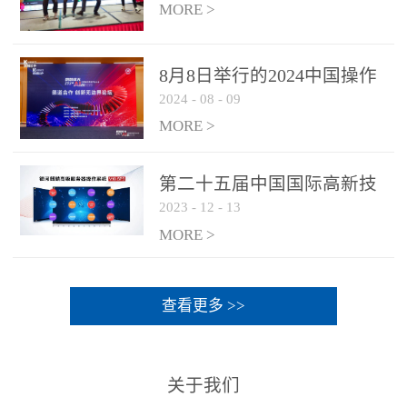
MORE >
8月8日举行的2024中国操作
2024
-
08
-
09
系统产业大会渠道论坛，科
网通荣获区域营销优质伙伴
MORE >
奖
第二十五届中国国际高新技
2023
-
12
-
13
术成果交易会 银河麒麟高级
服务器操作系统荣获 “优秀
MORE >
产品奖”
查看更多 >>
关于我们