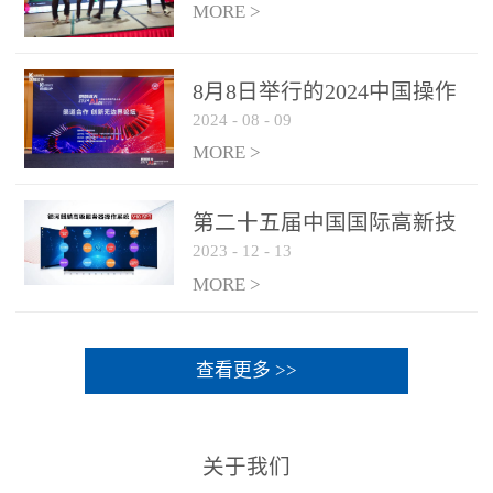
MORE >
8月8日举行的2024中国操作
2024
-
08
-
09
系统产业大会渠道论坛，科
网通荣获区域营销优质伙伴
MORE >
奖
第二十五届中国国际高新技
2023
-
12
-
13
术成果交易会 银河麒麟高级
服务器操作系统荣获 “优秀
MORE >
产品奖”
查看更多 >>
关于我们