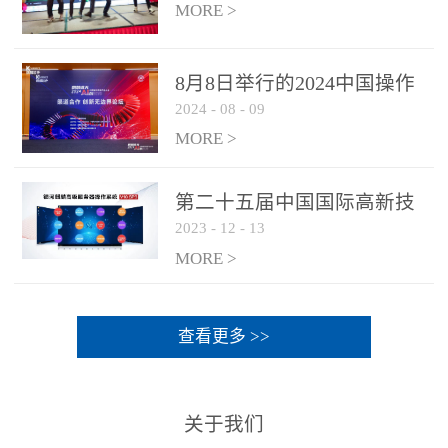
MORE >
8月8日举行的2024中国操作
2024
-
08
-
09
系统产业大会渠道论坛，科
网通荣获区域营销优质伙伴
MORE >
奖
第二十五届中国国际高新技
2023
-
12
-
13
术成果交易会 银河麒麟高级
服务器操作系统荣获 “优秀
MORE >
产品奖”
查看更多 >>
关于我们