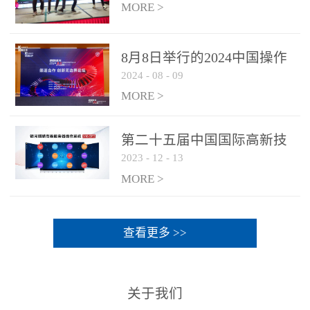
MORE >
8月8日举行的2024中国操作
2024
-
08
-
09
系统产业大会渠道论坛，科
网通荣获区域营销优质伙伴
MORE >
奖
第二十五届中国国际高新技
2023
-
12
-
13
术成果交易会 银河麒麟高级
服务器操作系统荣获 “优秀
MORE >
产品奖”
查看更多 >>
关于我们