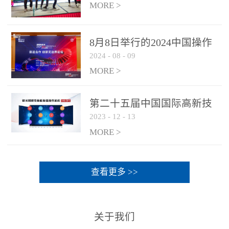
MORE >
8月8日举行的2024中国操作
2024
-
08
-
09
系统产业大会渠道论坛，科
网通荣获区域营销优质伙伴
MORE >
奖
第二十五届中国国际高新技
2023
-
12
-
13
术成果交易会 银河麒麟高级
服务器操作系统荣获 “优秀
MORE >
产品奖”
查看更多 >>
关于我们