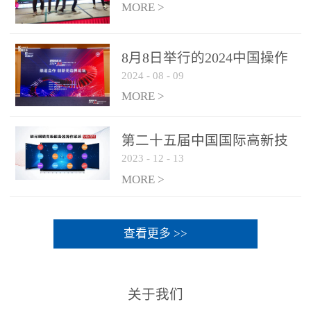
MORE >
8月8日举行的2024中国操作
2024
-
08
-
09
系统产业大会渠道论坛，科
网通荣获区域营销优质伙伴
MORE >
奖
第二十五届中国国际高新技
2023
-
12
-
13
术成果交易会 银河麒麟高级
服务器操作系统荣获 “优秀
MORE >
产品奖”
查看更多 >>
关于我们