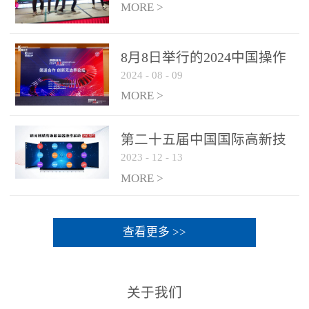
MORE >
8月8日举行的2024中国操作
2024
-
08
-
09
系统产业大会渠道论坛，科
网通荣获区域营销优质伙伴
MORE >
奖
第二十五届中国国际高新技
2023
-
12
-
13
术成果交易会 银河麒麟高级
服务器操作系统荣获 “优秀
MORE >
产品奖”
查看更多 >>
关于我们