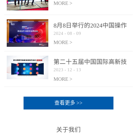
MORE >
8月8日举行的2024中国操作
2024
-
08
-
09
系统产业大会渠道论坛，科
网通荣获区域营销优质伙伴
MORE >
奖
第二十五届中国国际高新技
2023
-
12
-
13
术成果交易会 银河麒麟高级
服务器操作系统荣获 “优秀
MORE >
产品奖”
查看更多 >>
关于我们