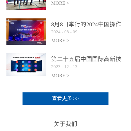
MORE >
8月8日举行的2024中国操作
2024
-
08
-
09
系统产业大会渠道论坛，科
网通荣获区域营销优质伙伴
MORE >
奖
第二十五届中国国际高新技
2023
-
12
-
13
术成果交易会 银河麒麟高级
服务器操作系统荣获 “优秀
MORE >
产品奖”
查看更多 >>
关于我们