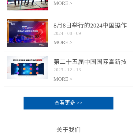
MORE >
8月8日举行的2024中国操作
2024
-
08
-
09
系统产业大会渠道论坛，科
网通荣获区域营销优质伙伴
MORE >
奖
第二十五届中国国际高新技
2023
-
12
-
13
术成果交易会 银河麒麟高级
服务器操作系统荣获 “优秀
MORE >
产品奖”
查看更多 >>
关于我们