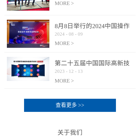
MORE >
8月8日举行的2024中国操作
2024
-
08
-
09
系统产业大会渠道论坛，科
网通荣获区域营销优质伙伴
MORE >
奖
第二十五届中国国际高新技
2023
-
12
-
13
术成果交易会 银河麒麟高级
服务器操作系统荣获 “优秀
MORE >
产品奖”
查看更多 >>
关于我们