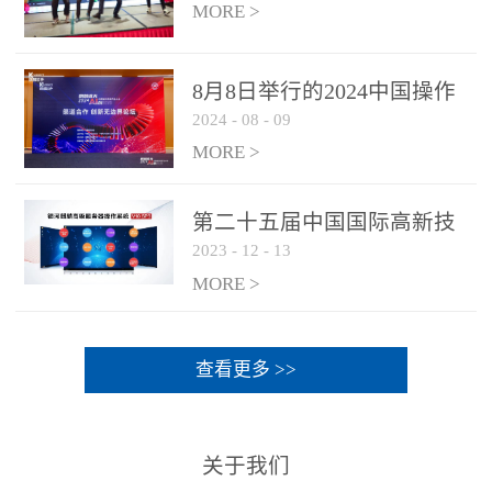
MORE >
8月8日举行的2024中国操作
2024
-
08
-
09
系统产业大会渠道论坛，科
网通荣获区域营销优质伙伴
MORE >
奖
第二十五届中国国际高新技
2023
-
12
-
13
术成果交易会 银河麒麟高级
服务器操作系统荣获 “优秀
MORE >
产品奖”
查看更多 >>
关于我们