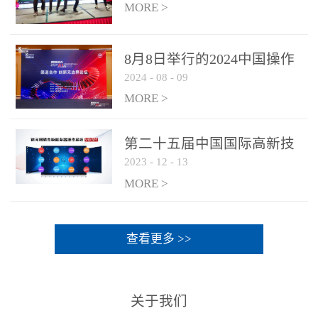
MORE >
8月8日举行的2024中国操作
2024
-
08
-
09
系统产业大会渠道论坛，科
网通荣获区域营销优质伙伴
MORE >
奖
第二十五届中国国际高新技
2023
-
12
-
13
术成果交易会 银河麒麟高级
服务器操作系统荣获 “优秀
MORE >
产品奖”
查看更多 >>
关于我们