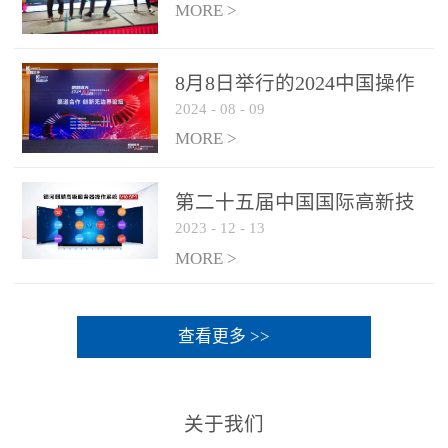
MORE >
8月8日举行的2024中国操作
2024
-
08
-
09
系统产业大会渠道论坛，科
网通荣获区域营销优质伙伴
MORE >
奖
第二十五届中国国际高新技
2023
-
12
-
13
术成果交易会 银河麒麟高级
服务器操作系统荣获 “优秀
MORE >
产品奖”
查看更多 >>
关于我们